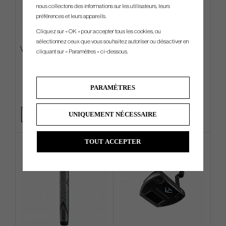
nous collectons des informations sur les utilisateurs, leurs
préférences et leurs appareils.
Cliquez sur « OK » pour accepter tous les cookies, ou
sélectionnez ceux que vous souhaitez autoriser ou désactiver en
Vessel Lux PRO Cart - Cart Bag
TaylorMade Tour Preferred
cliquant sur « Paramètres » ci-dessous.
Radar 2026 Qi4D Cap
€540
€22
€648
€32
PARAMÈTRES
Info
Acheter
Info
Acheter
UNIQUEMENT NÉCESSAIRE
TOUT ACCEPTER