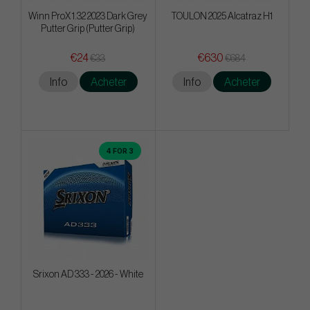
Winn ProX 1.32 2023 Dark Grey
TOULON 2025 Alcatraz H1
Putter Grip (Putter Grip)
€24
€630
€33
€684
Info
Acheter
Info
Acheter
4 FOR 3
Srixon AD 333 - 2026 - White