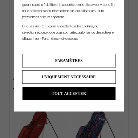
garantissant la fiabilité et la sécurité de nos sites web. À cette fin,
nous collectons des informations sur les utilisateurs, leurs
préférences et leurs appareils.
Cliquez sur « OK » pour accepter tous les cookies, ou
sélectionnez ceux que vous souhaitez autoriser ou désactiver en
cliquant sur « Paramètres » ci-dessous.
Callaway Chase 14 - Cart Bag
Ping PLD Milled AS Oslo C
PARAMÈTRES
€180
€495
€225
€630
Info
Acheter
Info
UNIQUEMENT NÉCESSAIRE
TOUT ACCEPTER
Limited edition
Limited edition