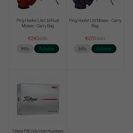
Ping Hoofer Lite Ltd Rust
Ping Hoofer Ltd Mosaic - Carry
Mosaic - Carry Bag
Bag
€243
€270
€288
€324
Info
Acheter
Info
Acheter
Titleist PRO V1x High Numbers