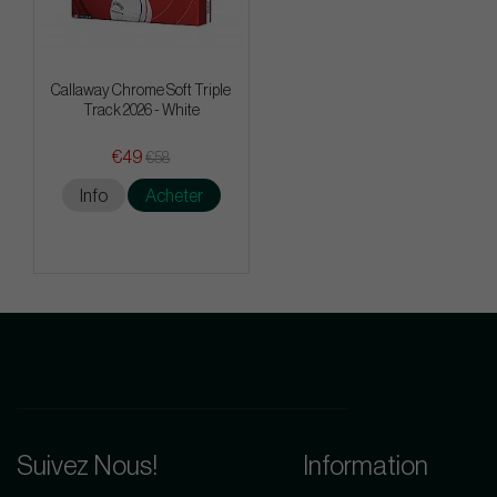
Callaway Chrome Soft Triple
Track 2026 - White
€49
€58
Info
Acheter
Suivez Nous!
Information