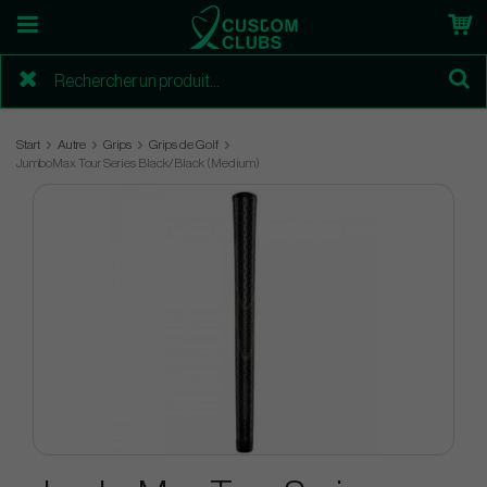
Start
Autre
Grips
Grips de Golf
JumboMax Tour Series Black/Black (Medium)