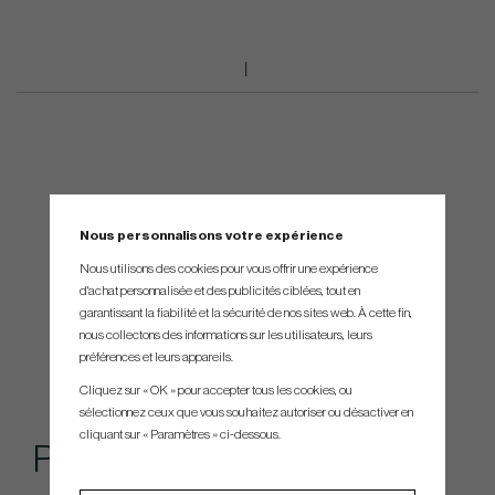
Nous personnalisons votre expérience
Nous utilisons des cookies pour vous offrir une expérience
d'achat personnalisée et des publicités ciblées, tout en
garantissant la fiabilité et la sécurité de nos sites web. À cette fin,
nous collectons des informations sur les utilisateurs, leurs
préférences et leurs appareils.
Cliquez sur « OK » pour accepter tous les cookies, ou
sélectionnez ceux que vous souhaitez autoriser ou désactiver en
cliquant sur « Paramètres » ci-dessous.
Produits similaires