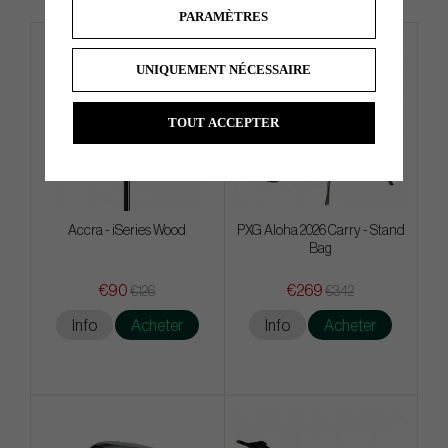
PARAMÈTRES
UNIQUEMENT NÉCESSAIRE
TOUT ACCEPTER
Accra - iSeries Wood
PXG Aloha 2026 Carry - Stand
Bag
€90
€269
€126
€342
Info
Acheter
Info
Acheter