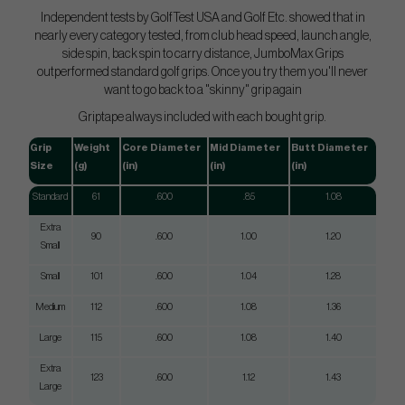
Independent tests by GolfTest USA and Golf Etc. showed that in
nearly every category tested, from club head speed, launch angle,
side spin, back spin to carry distance, JumboMax Grips
outperformed standard golf grips. Once you try them you'll never
want to go back to a "skinny" grip again
Griptape always included with each bought grip.
Grip
Weight
Core Diameter
Mid Diameter
Butt Diameter
Size
(g)
(in)
(in)
(in)
Standard
61
.600
.85
1.08
Extra
90
.600
1.00
1.20
Small
Small
101
.600
1.04
1.28
Medium
112
.600
1.08
1.36
Large
115
.600
1.08
1.40
Extra
123
.600
1.12
1.43
Large