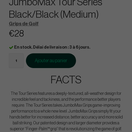
JumboMax Tour Series
Black/Black (Medium)
Grips de Golf
€28
En stock. Délai de livraison : 3 à 6 jours.
Ajouter au panier
FACTS
The Tour Series features a deeply-textured, all-weather design for
incredible feel and tackiness, and the performance better players
require. The Tour Series takes JumboMax Grips game-improving
performance to a whole new level. JumboMax Grips simply fit your
hands better for increased distance, better accuracy and more solid
ball striking. Our patented design and larger diameter provides a
superior “Finger-Palm™ grip” that is revolutionizing the game of golf.