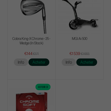
Cobra King-X Chrome - 25 -
MGI Ai 500
Wedge (In Stock)
€144
€1 539
€171
€1 665
Info
Acheter
Info
Acheter
4 FOR 3