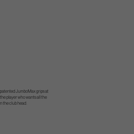
ur patented JumboMax grips at
 the player who wants all the
in the club head.