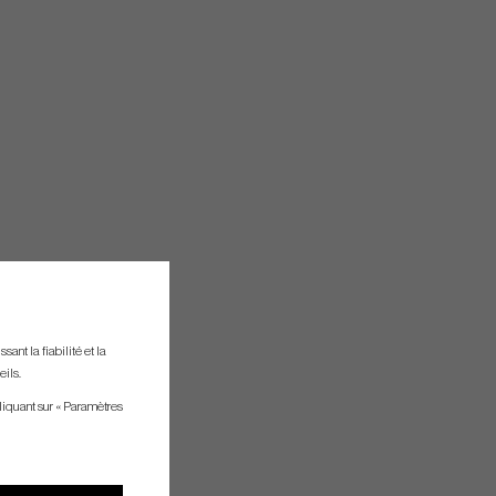
ant la fiabilité et la
eils.
liquant sur « Paramètres