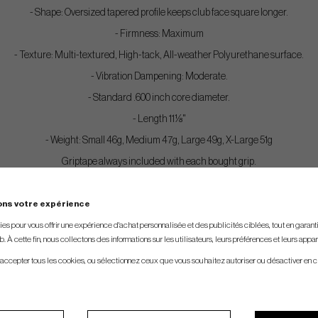
- Shape: Oversized tapered profile keeps club face square longer.
- Firmness: Maximum
- Texture: Multi-textured, High-tack, All-weather Polyurethane surface.
- Vibration Dampening: Moderate.
- Standard .600 inch core diameter.
- Length 11⅛"
- Weight: Small 46g, Medium 47g, Large 49g, X-Large 51g
Griptape always included with each bought grip.
ons votre expérience
s pour vous offrir une expérience d'achat personnalisée et des publicités ciblées, tout en garantiss
. À cette fin, nous collectons des informations sur les utilisateurs, leurs préférences et leurs appar
 accepter tous les cookies, ou sélectionnez ceux que vous souhaitez autoriser ou désactiver en c