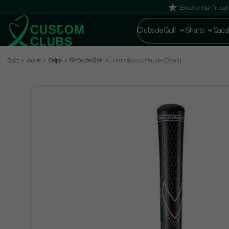
Excellent sur Trustpi
Clubs de Golf
Shafts
Sacs
Start
Autre
Grips
Grips de Golf
JumboMax UltraLite (Small)