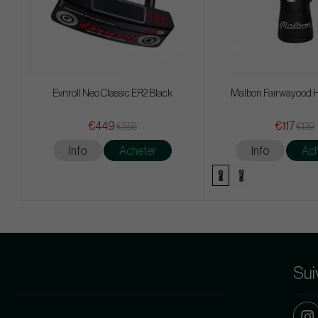
Evnroll Neo Classic ER2 Black
Malbon Fairwayood 
€449
€117
€558
€139
Info
Acheter
Info
Ach
Sui