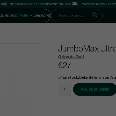
lot
Plus grande boutique de golf sur mesure en Europe
Livraison gratuite pour les 
Balles de Golf
Autre
Campagnes
JumboMax UltraL
Grips de Golf
€27
En stock. Délai de livraison : 3 à
Ajouter au panier