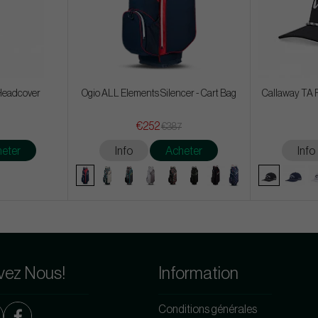
Headcover
Ogio ALL Elements Silencer - Cart Bag
Callaway TA 
€252
€387
eter
Info
Acheter
Info
vez Nous!
Information
Conditions générales