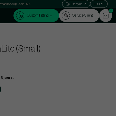
commandes de plus de 250€
Français
EUR
0
Custom Fitting
Service Client
ite (Small)
 6 jours.