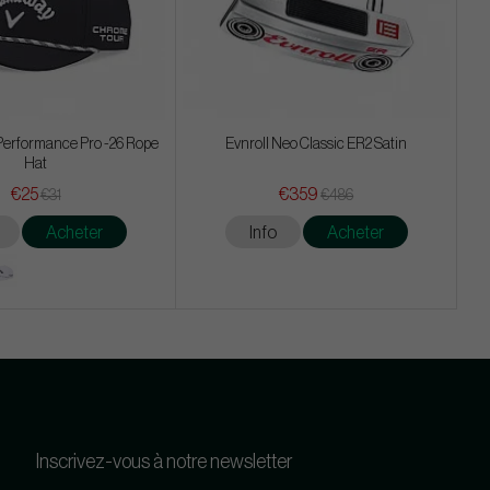
Performance Pro -26 Rope
Evnroll Neo Classic ER2 Satin
Hat
€25
€359
€31
€486
Acheter
Info
Acheter
Inscrivez-vous à notre newsletter