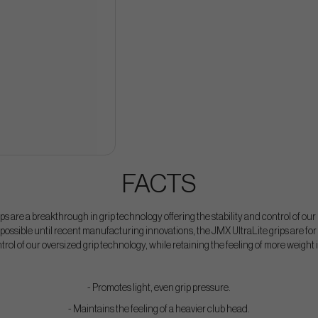
FACTS
 are a breakthrough in grip technology offering the stability and control of o
possible until recent manufacturing innovations, the JMX UltraLite grips are for
ntrol of our oversized grip technology, while retaining the feeling of more weight 
- Promotes light, even grip pressure.
- Maintains the feeling of a heavier club head.