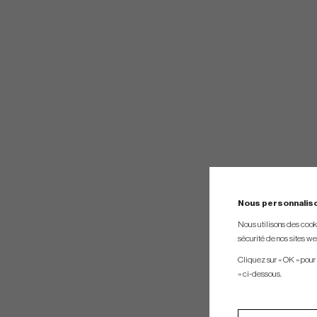
Nous personnalis
Nous utilisons des cookie
sécurité de nos sites web
Cliquez sur « OK » pour
» ci-dessous.