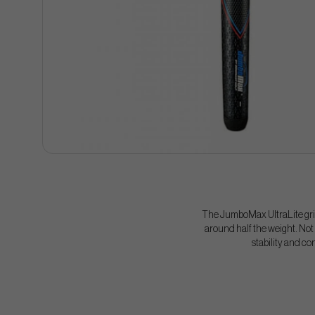
The JumboMax UltraLite grips
around half the weight. Not 
stability and co