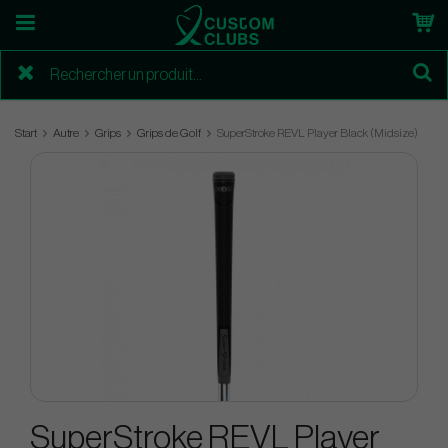
Start
Autre
Grips
Grips de Golf
SuperStroke REVL Player Black (Midsize)
SuperStroke REVL Player