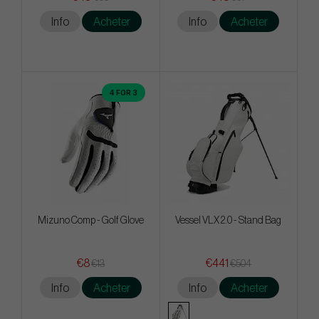
Info
Acheter
Info
Acheter
4 FOR 3
Mizuno Comp - Golf Glove
Vessel VLX 2.0 - Stand Bag
€8
€441
€13
€504
Info
Acheter
Info
Acheter