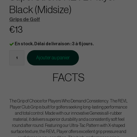
Black (Midsize)
Grips de Golf
€13
En stock. Délai de livraison : 3 à 6 jours.
Ajouter au panier
FACTS
The Grip of Choice for Players Who Demand Consistency. The REVL
Player Club Grip is built for golfers seeking long-lasting performance
and total control. Made with our innovative Genesis all-rubber
material, it delivers superior durability and a consistently soft feel
round after round. Featuring our Ultra-Tac Pattern with X-shaped
surface texture, the REVL Player offers excellent grip pressure and