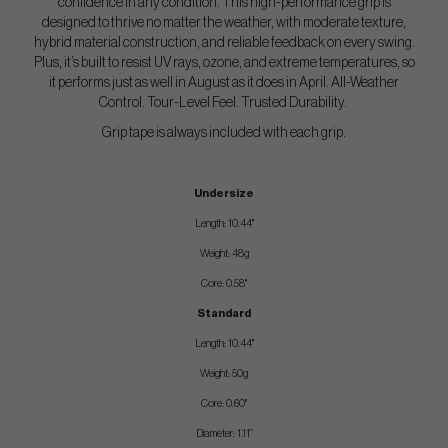
confidence in any condition. This high-performance grip is
designed to thrive no matter the weather, with moderate texture,
hybrid material construction, and reliable feedback on every swing.
Plus, it’s built to resist UV rays, ozone, and extreme temperatures, so
it performs just as well in August as it does in April. All-Weather
Control. Tour-Level Feel. Trusted Durability.
Grip tape is always included with each grip.
Undersize
Length: 10.44"
Weight: 48g
Core: 0.58"
Standard
Length: 10.44"
Weight: 50g
Core: 0.60"
Diameter: 1.11”