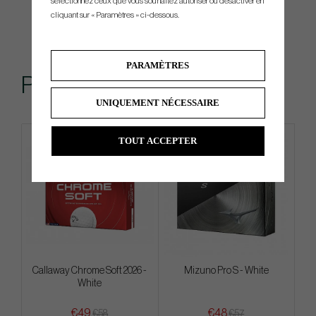
sélectionnez ceux que vous souhaitez autoriser ou désactiver en
cliquant sur « Paramètres » ci-dessous.
PARAMÈTRES
Produits similaires
UNIQUEMENT NÉCESSAIRE
TOUT ACCEPTER
4 FOR 3
4 FOR 3
Callaway Chrome Soft 2026 -
Mizuno Pro S - White
White
€49
€48
€58
€57