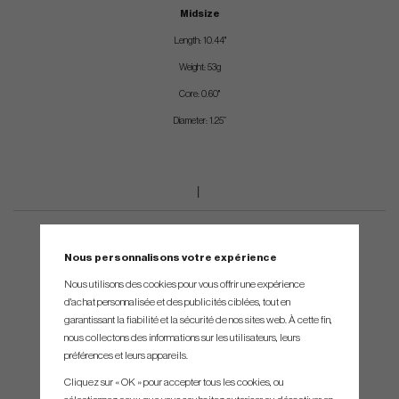
Midsize
Length: 10.44"
Weight: 53g
Core: 0.60"
Diameter: 1.25”
Nous personnalisons votre expérience
Nous utilisons des cookies pour vous offrir une expérience
d'achat personnalisée et des publicités ciblées, tout en
garantissant la fiabilité et la sécurité de nos sites web. À cette fin,
nous collectons des informations sur les utilisateurs, leurs
préférences et leurs appareils.
Cliquez sur « OK » pour accepter tous les cookies, ou