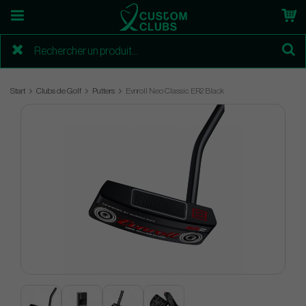
Start
Clubs de Golf
Putters
Evnroll Neo Classic ER2 Black