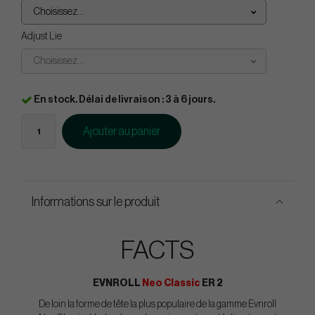
Choisissez...
Adjust Lie
Choisissez...
En stock. Délai de livraison : 3 à 6 jours.
Ajouter au panier
Informations sur le produit
FACTS
EVNROLL
Neo Classic
ER 2
De loin la forme de tête la plus populaire de la gamme Evnroll