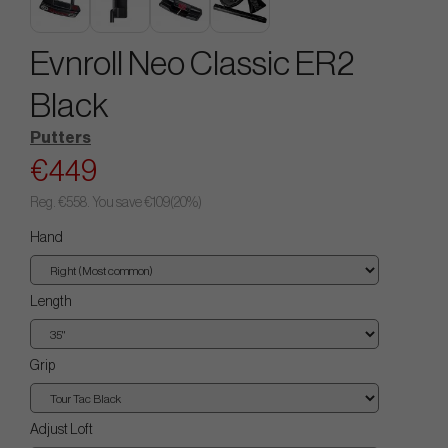
Evnroll Neo Classic ER2
Black
Putters
€449
Reg.
€558
. You save
€109
(
20
%)
Hand
Length
Grip
Adjust Loft