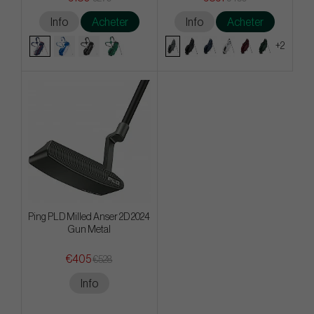
Info
Acheter
Info
Acheter
+2
Ping PLD Milled Anser 2D 2024
Gun Metal
€405
€528
Info