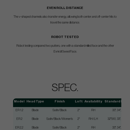
EVEN ROLL DISTANCE
The v-shaped channels also transfer energy, allowing both center and off-center hits to
travel the same distance.
ROBOT TESTED
Robot testing compared two putters, one with a standard milled face and the other
Evnroll SweetFace.
SPEC.
Model
Head Type
Finish
Loft
Availability
Standard Leng
ER 1.2
Blade
Satin/Black
2°
RH
33", 34", 35"
ER 2
Blade
Satin/Black/Women's
2°
RH/LH
32"(W), 33", 34", 35
ER 2.2
Blade
Satin/Black
2°
RH
33", 34", 35"