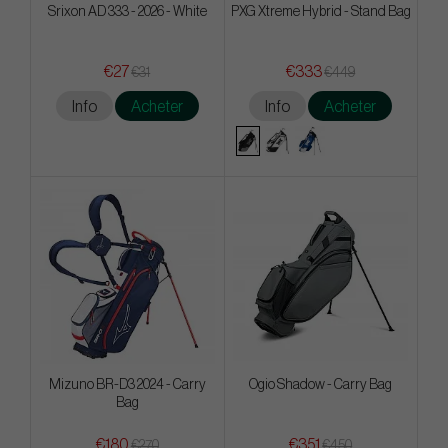
Srixon AD 333 - 2026 - White
PXG Xtreme Hybrid - Stand Bag
€27
€333
€31
€449
Info
Acheter
Info
Acheter
Mizuno BR-D3 2024 - Carry
Ogio Shadow - Carry Bag
Bag
€180
€351
€270
€450