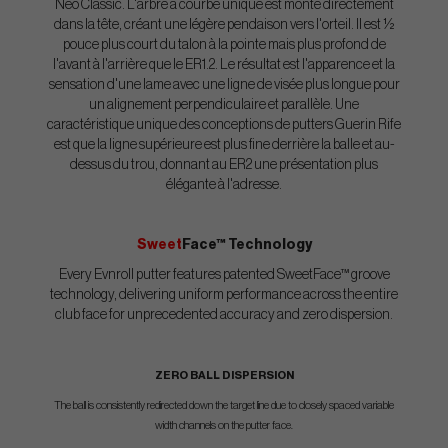
Neo Classic. L'arbre à courbe unique est monté directement
dans la tête, créant une légère pendaison vers l'orteil. Il est ½
pouce plus court du talon à la pointe mais plus profond de
l'avant à l'arrière que le ER1.2. Le résultat est l'apparence et la
sensation d'une lame avec une ligne de visée plus longue pour
un alignement perpendiculaire et parallèle. Une
caractéristique unique des conceptions de putters Guerin Rife
est que la ligne supérieure est plus fine derrière la balle et au-
dessus du trou, donnant au ER2 une présentation plus
élégante à l'adresse.
Sweet
Face™ Technology
Every Evnroll putter features patented SweetFace™ groove
technology, delivering uniform performance across the entire
club face for unprecedented accuracy and zero dispersion.
ZERO BALL DISPERSION
The ball is consistently redirected down the target line due to closely spaced variable
width channels on the putter face.