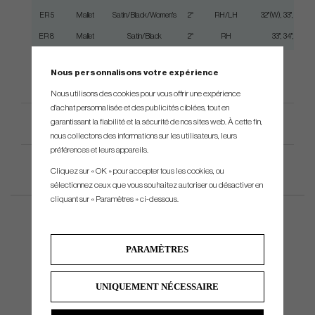
ER 5
Mallet
Satin/Black/Women's
2°
RH/LH
32"(W), 33", 34", 35"
ER 8
Mallet
Satin/Black
2°
RH
33", 34", 35"
Nous personnalisons votre expérience
Nous utilisons des cookies pour vous offrir une expérience
d'achat personnalisée et des publicités ciblées, tout en
garantissant la fiabilité et la sécurité de nos sites web. À cette fin,
Spécification du produit
nous collectons des informations sur les utilisateurs, leurs
préférences et leurs appareils.
Cliquez sur « OK » pour accepter tous les cookies, ou
sélectionnez ceux que vous souhaitez autoriser ou désactiver en
cliquant sur « Paramètres » ci-dessous.
PARAMÈTRES
UNIQUEMENT NÉCESSAIRE