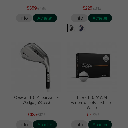
€359
€225
€486
€342
Info
Acheter
Info
Acheter
Cleveland RTZ Tour Satin -
Titleist PRO V1 AIM
Wedge (In Stock)
Performance Black Line -
White
€135
€54
€178
€58
Info
Acheter
Info
Acheter