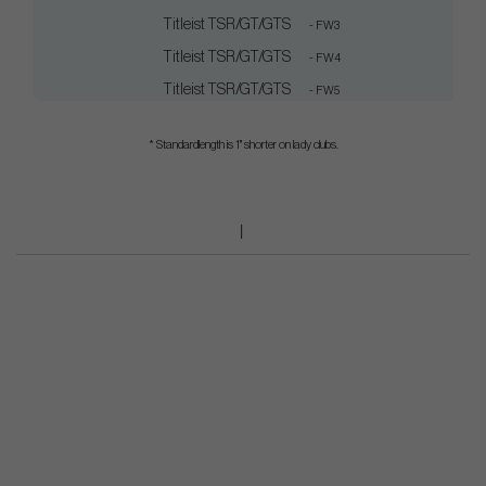
Titleist TSR/GT/GTS
- FW3
Titleist TSR/GT/GTS
- FW4
Titleist TSR/GT/GTS
- FW5
* Standardlength is 1" shorter on lady clubs.