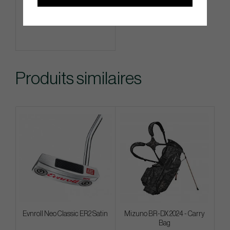
Info
Acheter
Produits similaires
Evnroll Neo Classic ER2 Satin
Mizuno BR-DX 2024 - Carry
Bag