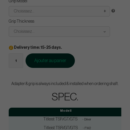
Grip Model
Choisissez...
Grip Thickness
Choisissez...
Delivery time: 15-25 days.
Ajouter au panier
Adapter & grip is always included & installed when ordering shaft.
SPEC.
Modell
Titleist TSR/GT/GTS
- Driver
Titleist TSR/GT/GTS
- FW2