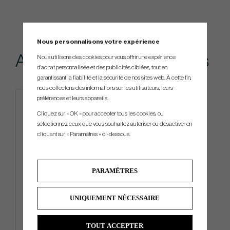
Nous personnalisons votre expérience
Accessoires recommandés
Nous utilisons des cookies pour vous offrir une expérience
d'achat personnalisée et des publicités ciblées, tout en
garantissant la fiabilité et la sécurité de nos sites web. À cette fin,
nous collectons des informations sur les utilisateurs, leurs
préférences et leurs appareils.
4 FOR 3
Cliquez sur « OK » pour accepter tous les cookies, ou
sélectionnez ceux que vous souhaitez autoriser ou désactiver en
cliquant sur « Paramètres » ci-dessous.
PARAMÈTRES
FootJoy Pure Touch - Golf
UNIQUEMENT NÉCESSAIRE
Glove
TOUT ACCEPTER
€36