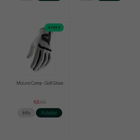
4 FOR 3
Mizuno Comp - Golf Glove
€8
€13
Info
Acheter